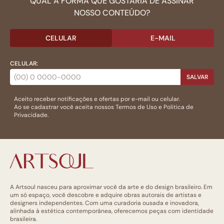
QUAL A FORMA QUE GOSTARIA DE ASSINAR
NOSSO CONTEÚDO?
CELULAR
E-MAIL
CELULAR:
SALVAR
Aceito receber notificações e ofertas por e-mail ou celular.
Ao se cadastrar você aceita nossos
Termos de Uso
e
Politica de
Privacidade.
A Artsoul nasceu para aproximar você da arte e do design brasileiro. Em
um só espaço, você descobre e adquire obras autorais de artistas e
designers independentes. Com uma curadoria ousada e inovadora,
alinhada à estética contemporânea, oferecemos peças com identidade
brasileira.