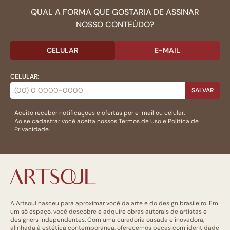
QUAL A FORMA QUE GOSTARIA DE ASSINAR
NOSSO CONTEÚDO?
CELULAR
E-MAIL
CELULAR:
SALVAR
Aceito receber notificações e ofertas por e-mail ou celular.
Ao se cadastrar você aceita nossos
Termos de Uso
e
Politica de
Privacidade.
A Artsoul nasceu para aproximar você da arte e do design brasileiro. Em
um só espaço, você descobre e adquire obras autorais de artistas e
designers independentes. Com uma curadoria ousada e inovadora,
alinhada à estética contemporânea, oferecemos peças com identidade