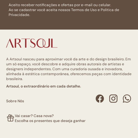
Aceito receber notificações e ofertas por e-mail ou celular.
Ao se cadastrar você aceita nossos
Termos de Uso
e
Politica de
Privacidade.
A Artsoul nasceu para aproximar você da arte e do design brasileiro. Em
um só espaço, você descobre e adquire obras autorais de artistas e
designers independentes. Com uma curadoria ousada e inovadora,
alinhada à estética contemporânea, oferecemos peças com identidade
brasileira.
Artsoul, o extraordinário em cada detalhe.
Sobre Nós
Vai casar? Casa nova?
Escolha os presentes que deseja ganhar