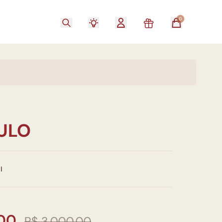
0
TULO
I
,00
R$ 3.000,00