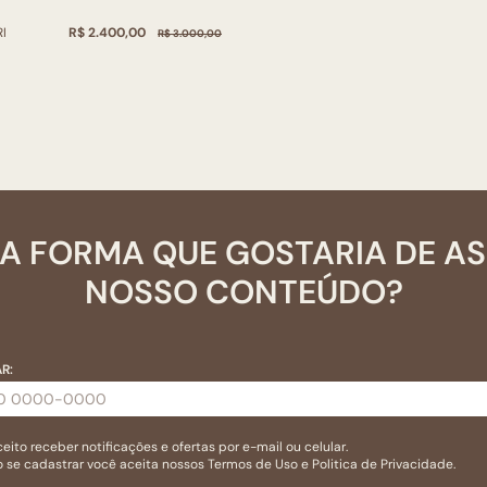
R$ 2.400,00
I
R$ 3.000,00
A FORMA QUE GOSTARIA DE A
NOSSO CONTEÚDO?
R:
eito receber notificações e ofertas por e-mail ou celular.
 se cadastrar você aceita nossos
Termos de Uso
e
Politica de Privacidade.