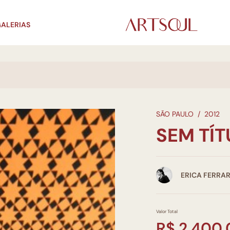
ALERIAS
SÃO PAULO
/
2012
SEM TÍ
ERICA FERRAR
Valor Total
R$ 2.400