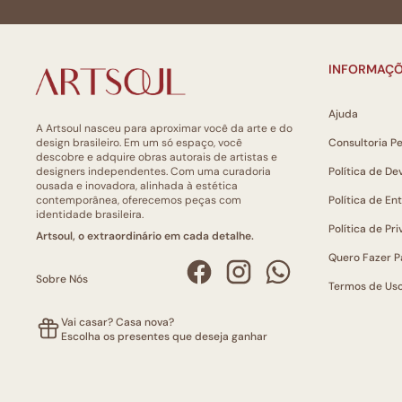
INFORMAÇÕ
Ajuda
A Artsoul nasceu para aproximar você da arte e do
design brasileiro. Em um só espaço, você
Consultoria P
descobre e adquire obras autorais de artistas e
designers independentes. Com uma curadoria
Política de De
ousada e inovadora, alinhada à estética
contemporânea, oferecemos peças com
Política de En
identidade brasileira.
Política de Pr
Artsoul, o extraordinário em cada detalhe.
Quero Fazer P
Sobre Nós
Termos de Us
Vai casar? Casa nova?
Escolha os presentes que deseja ganhar