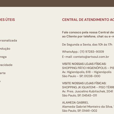
ES ÚTEIS
CENTRAL DE ATENDIMENTO AO
Fale conosco pela nossa Central d
ao Cliente por telefone, chat ou e-m
ersonalizada
De Segunda a Sexta, das 10h às 17h
volução
WhatsApp.: (11) 97283-9009
trega
E-mail: contato@artsoul.com.br
VISITE NOSSAS LOJAS FÍSICAS:
ivacidade
SHOPPING PÁTIO HIGIENÓPOLIS - P
Av. Higienópolis, 618 - Higienópolis
arte
São Paulo - SP, 01238-000
o
VISITE NOSSAS LOJAS FÍSICAS:
SHOPPING JK IGUATEMI - PISO TÉR
Av. Pres. Juscelino Kubitschek, 2041
São Paulo, SP, 04543-011
ALAMEDA GABRIEL
Alameda Gabriel Monteiro da Silva,
São Paulo, SP, 01441-002