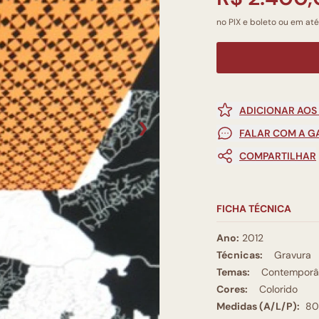
no PIX e boleto ou em até
ADICIONAR AOS
❯
FALAR COM A G
COMPARTILHAR
FICHA TÉCNICA
Ano:
2012
Técnicas:
Gravura
Temas:
Contemporâ
Cores:
Colorido
Medidas (A/L/P):
80