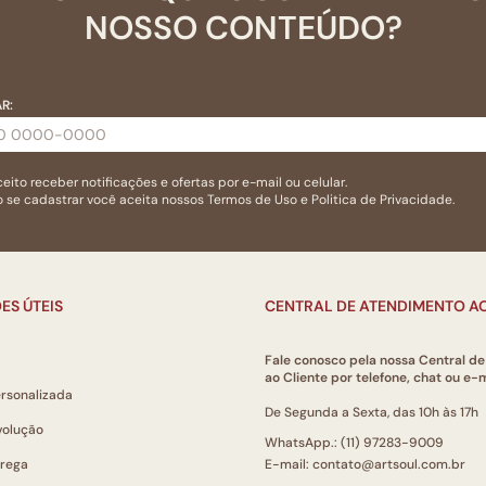
NOSSO CONTEÚDO?
R:
eito receber notificações e ofertas por e-mail ou celular.
 se cadastrar você aceita nossos
Termos de Uso
e
Politica de Privacidade.
ES ÚTEIS
CENTRAL DE ATENDIMENTO AO
Fale conosco pela nossa Central d
ao Cliente por telefone, chat ou e-m
ersonalizada
De Segunda a Sexta, das 10h às 17h
volução
WhatsApp.: (11) 97283-9009
trega
E-mail: contato@artsoul.com.br