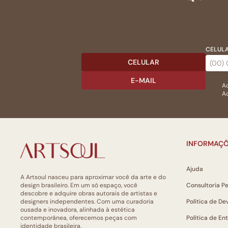
CELULA
CELULAR
E-MAIL
Ac
Ao
INFORMAÇÕ
Ajuda
A Artsoul nasceu para aproximar você da arte e do
design brasileiro. Em um só espaço, você
Consultoria P
descobre e adquire obras autorais de artistas e
designers independentes. Com uma curadoria
Política de De
ousada e inovadora, alinhada à estética
contemporânea, oferecemos peças com
Política de En
identidade brasileira.