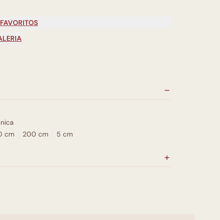
 FAVORITOS
ALERIA
nica
0 cm
200 cm
5 cm