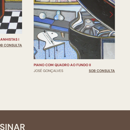
P
J
ANHISTAS I
OB CONSULTA
PIANO COM QUADRO AO FUNDO II
JOSÉ GONÇALVES
SOB CONSULTA
SSINAR