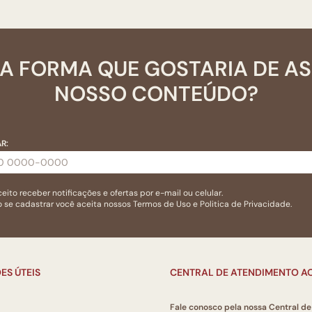
A FORMA QUE GOSTARIA DE A
NOSSO CONTEÚDO?
R:
eito receber notificações e ofertas por e-mail ou celular.
 se cadastrar você aceita nossos
Termos de Uso
e
Politica de Privacidade.
ES ÚTEIS
CENTRAL DE ATENDIMENTO AO
Fale conosco pela nossa Central d