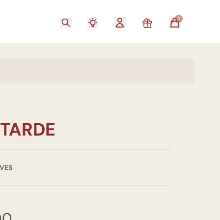
0
 TARDE
VES
00