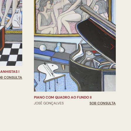
P
J
ANHISTAS I
OB CONSULTA
PIANO COM QUADRO AO FUNDO II
JOSÉ GONÇALVES
SOB CONSULTA