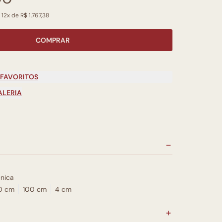
12x de R$ 1.767,38
COMPRAR
 FAVORITOS
ALERIA
nica
0 cm
100 cm
4 cm