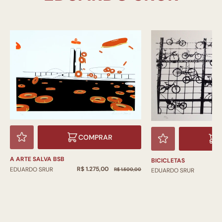
COMPRAR
A ARTE SALVA BSB
BICICLETAS
R$ 1.275,00
EDUARDO SRUR
R$ 1.500,00
R
EDUARDO SRUR