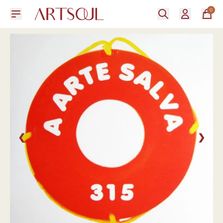
0
❮
❯