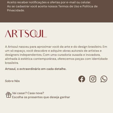
Aceito receber notificações e ofertas por e-mail ou celular.
Ao se cadastrar você aceita nossos
Termos de Uso
e
Politica de
Privacidade.
A Artsoul nasceu para aproximar você da arte e do design brasileiro. Em
um só espaço, você descobre e adquire obras autorais de artistas e
designers independentes. Com uma curadoria ousada e inovadora,
alinhada à estética contemporânea, oferecemos peças com identidade
brasileira.
Artsoul, o extraordinário em cada detalhe.
Sobre Nós
Vai casar? Casa nova?
Escolha os presentes que deseja ganhar