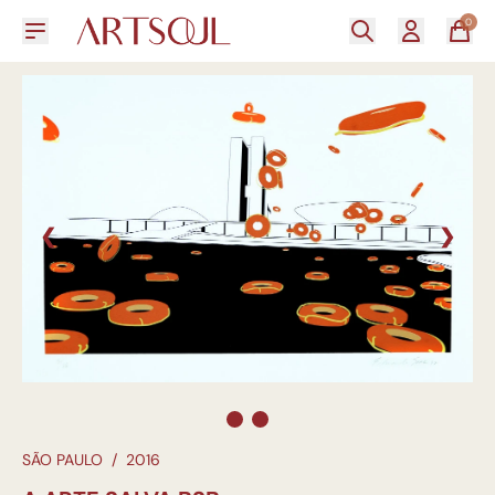
0
❮
❯
SÃO PAULO
/
2016