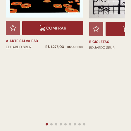
COMPRAR
A ARTE SALVA BSB
BICICLETAS
R$ 1.275,00
EDUARDO SRUR
R$ 1.500,00
R
EDUARDO SRUR