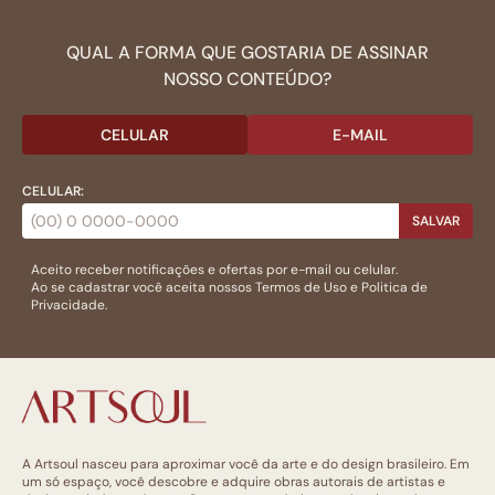
QUAL A FORMA QUE GOSTARIA DE ASSINAR
NOSSO CONTEÚDO?
CELULAR
E-MAIL
CELULAR:
SALVAR
Aceito receber notificações e ofertas por e-mail ou celular.
Ao se cadastrar você aceita nossos
Termos de Uso
e
Politica de
Privacidade.
A Artsoul nasceu para aproximar você da arte e do design brasileiro. Em
um só espaço, você descobre e adquire obras autorais de artistas e