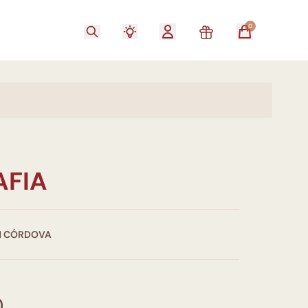
0
AFIA
N CÓRDOVA
0