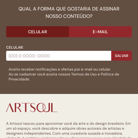
QUAL A FORMA QUE GOSTARIA DE ASSINAR
NOSSO CONTEÚDO?
CELULAR
E-MAIL
CELULAR:
SALVAR
Aceito receber notificações e ofertas por e-mail ou celular.
Ao se cadastrar você aceita nossos
Termos de Uso
e
Politica de
Privacidade.
A Artsoul nasceu para aproximar você da arte e do design brasileiro. Em
um só espaço, você descobre e adquire obras autorais de artistas e
designers independentes. Com uma curadoria ousada e inovadora,