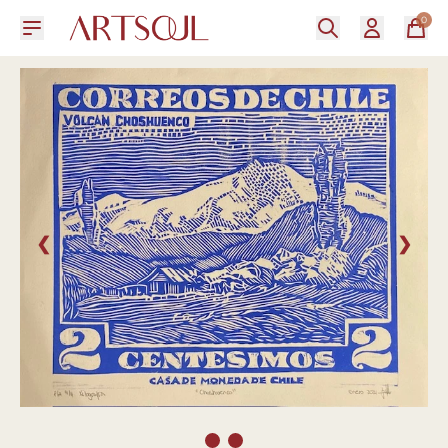
0
❮
❯