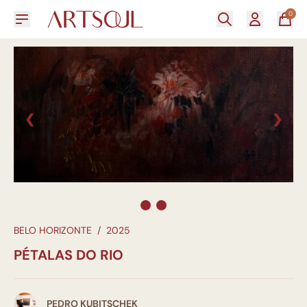
0
❮
❯
BELO HORIZONTE
/
2025
PÉTALAS DO RIO
PEDRO KUBITSCHEK