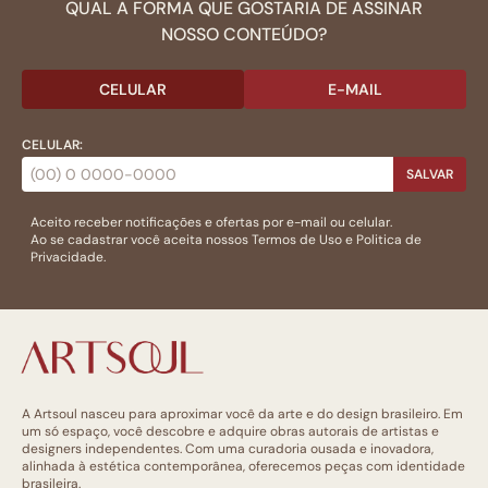
QUAL A FORMA QUE GOSTARIA DE ASSINAR
NOSSO CONTEÚDO?
CELULAR
E-MAIL
CELULAR:
SALVAR
Aceito receber notificações e ofertas por e-mail ou celular.
Ao se cadastrar você aceita nossos
Termos de Uso
e
Politica de
Privacidade.
A Artsoul nasceu para aproximar você da arte e do design brasileiro. Em
um só espaço, você descobre e adquire obras autorais de artistas e
designers independentes. Com uma curadoria ousada e inovadora,
alinhada à estética contemporânea, oferecemos peças com identidade
brasileira.