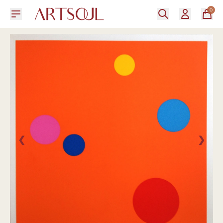
0
❮
❯