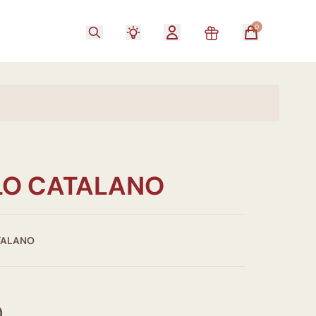
0
O CATALANO
TALANO
0