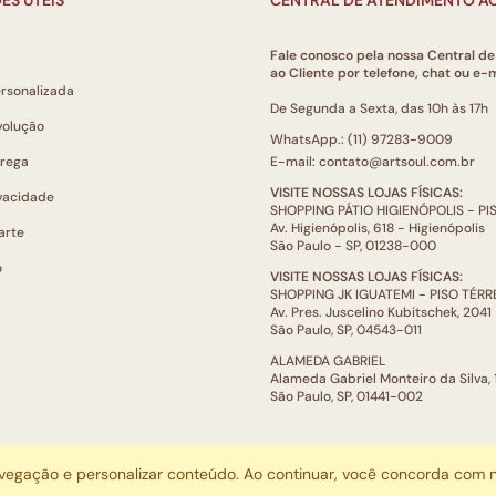
Fale conosco pela nossa Central d
ao Cliente por telefone, chat ou e-m
ersonalizada
De Segunda a Sexta, das 10h às 17h
volução
WhatsApp.: (11) 97283-9009
trega
E-mail: contato@artsoul.com.br
VISITE NOSSAS LOJAS FÍSICAS:
ivacidade
SHOPPING PÁTIO HIGIENÓPOLIS - P
Av. Higienópolis, 618 - Higienópolis
arte
São Paulo - SP, 01238-000
o
VISITE NOSSAS LOJAS FÍSICAS:
SHOPPING JK IGUATEMI - PISO TÉR
Av. Pres. Juscelino Kubitschek, 2041
São Paulo, SP, 04543-011
ALAMEDA GABRIEL
Alameda Gabriel Monteiro da Silva,
São Paulo, SP, 01441-002
ARTSOUL COMUNICAÇÃO DIGITAL LTDA | CNPJ: 29.752.781/0001-52
avegação e personalizar conteúdo. Ao continuar, você concorda com
Escritório: Rua Quatá, 845 - Sala 2, Vila Olímpia, São Paulo, SP, 04546-044