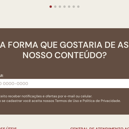
A FORMA QUE GOSTARIA DE A
NOSSO CONTEÚDO?
R:
eito receber notificações e ofertas por e-mail ou celular.
 se cadastrar você aceita nossos
Termos de Uso
e
Politica de Privacidade.
ES ÚTEIS
CENTRAL DE ATENDIMENTO AO