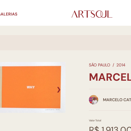
ALERIAS
SÃO PAULO
/
2014
MARCEL
❯
MARCELO CA
Valor Total
R$ 1.913,0