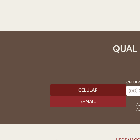
QUAL 
CELULA
CELULAR
E-MAIL
Ac
Ao
INFORMAÇÕ