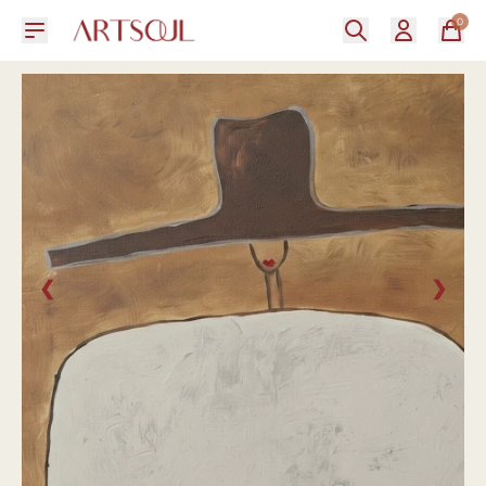
0
❮
❯