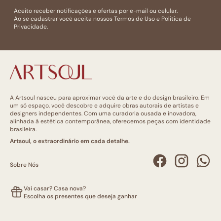
Aceito receber notificações e ofertas por e-mail ou celular.
Ao se cadastrar você aceita nossos
Termos de Uso
e
Politica de
Privacidade.
A Artsoul nasceu para aproximar você da arte e do design brasileiro. Em
um só espaço, você descobre e adquire obras autorais de artistas e
designers independentes. Com uma curadoria ousada e inovadora,
alinhada à estética contemporânea, oferecemos peças com identidade
brasileira.
Artsoul, o extraordinário em cada detalhe.
Sobre Nós
Vai casar? Casa nova?
Escolha os presentes que deseja ganhar