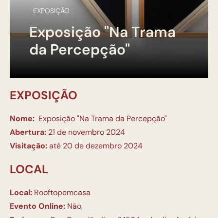
EXPOSIÇÃO
Exposição "Na Trama
da Percepção"
EXPOSIÇÃO
Nome:
Exposição "Na Trama da Percepção"
Abertura:
21 de novembro 2024
Visitação:
até 20 de dezembro 2024
LOCAL
Local:
Rooftopemcasa
Evento Online:
Não