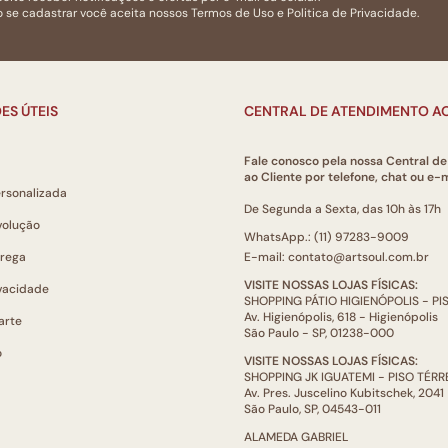
 se cadastrar você aceita nossos
Termos de Uso
e
Politica de Privacidade.
ES ÚTEIS
CENTRAL DE ATENDIMENTO AO
Fale conosco pela nossa Central d
ao Cliente por telefone, chat ou e-m
ersonalizada
De Segunda a Sexta, das 10h às 17h
volução
WhatsApp.: (11) 97283-9009
trega
E-mail: contato@artsoul.com.br
VISITE NOSSAS LOJAS FÍSICAS:
ivacidade
SHOPPING PÁTIO HIGIENÓPOLIS - P
Av. Higienópolis, 618 - Higienópolis
arte
São Paulo - SP, 01238-000
o
VISITE NOSSAS LOJAS FÍSICAS:
SHOPPING JK IGUATEMI - PISO TÉR
Av. Pres. Juscelino Kubitschek, 2041
São Paulo, SP, 04543-011
ALAMEDA GABRIEL