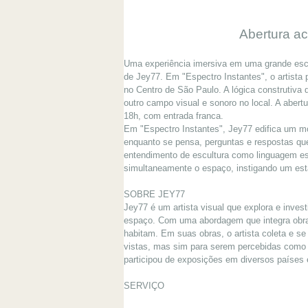
Abertura ac
Uma experiência imersiva em uma grande escul
de Jey77. Em "Espectro Instantes", o artista 
no Centro de São Paulo. A lógica construtiva 
outro campo visual e sonoro no local. A abert
18h, com entrada franca.
Em "Espectro Instantes", Jey77 edifica um m
enquanto se pensa, perguntas e respostas que
entendimento de escultura como linguagem espe
simultaneamente o espaço, instigando um esta
SOBRE JEY77
Jey77 é um artista visual que explora e inves
espaço. Com uma abordagem que integra obras 
habitam. Em suas obras, o artista coleta e s
vistas, mas sim para serem percebidas como 
participou de exposições em diversos países e
SERVIÇO