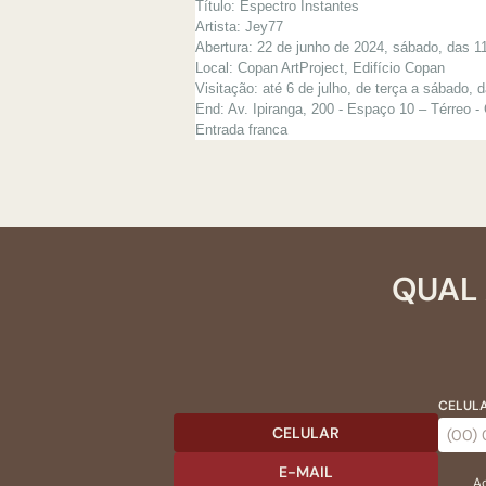
Título: Espectro Instantes
Artista: Jey77
Abertura: 22 de junho de 2024, sábado, das 1
Local: Copan ArtProject, Edifício Copan
Visitação: até 6 de julho, de terça a sábado, 
End: Av. Ipiranga, 200 - Espaço 10 – Térreo -
Entrada franca
QUAL 
CELULA
CELULAR
E-MAIL
Ac