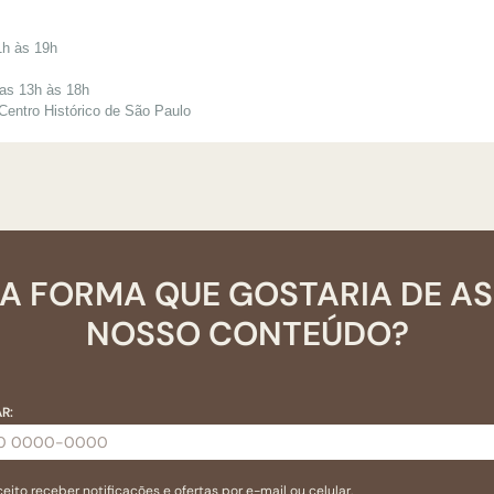
1h às 19h
das 13h às 18h
 Centro Histórico de São Paulo
A FORMA QUE GOSTARIA DE A
NOSSO CONTEÚDO?
R:
eito receber notificações e ofertas por e-mail ou celular.