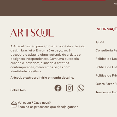
Ao
INFORMAÇÕ
Ajuda
A Artsoul nasceu para aproximar você da arte e do
design brasileiro. Em um só espaço, você
Consultoria P
descobre e adquire obras autorais de artistas e
designers independentes. Com uma curadoria
Política de De
ousada e inovadora, alinhada à estética
contemporânea, oferecemos peças com
Política de En
identidade brasileira.
Política de Pr
Artsoul, o extraordinário em cada detalhe.
Quero Fazer P
Sobre Nós
Termos de Us
Vai casar? Casa nova?
Escolha os presentes que deseja ganhar