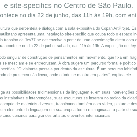
e site-specifics no Centro de São Paulo.
ontece no dia 22 de junho, das 11h às 19h, com ent
tura que serpenteia e dialoga com a sala expositiva do Copan ArtProjet. Es
paulistano apresenta uma instalação site-specific que ocupa todo o espaço in
do trabalho de Jey77 se desenvolve a partir de uma aproximação direta com o
ura acontece no dia 22 de junho, sábado, das 11h às 19h. A exposição de Jey7
odo singular de construção de pensamentos em movimento, que fixa em fra
 se mesclam e se entrecruzam. A obra sugere um percurso formal e poético 
cífica. “O visitante passeia por dentro da escultura. É um percurso labirín
do de presença não linear, onde o todo se mostra em partes”, explica ele.
tiga as possibilidades tridimensionais da linguagem e, em suas intervenções 
instalativas e intervenções, suas esculturas se inserem no tecido da cidad
e apropria de materiais diversos, trabalhando também com vídeo, pintura e d
um elemento da linguagem em sua própria forma e imaginadas a partir de su
 criou cenários para grandes artistas e eventos internacionais.