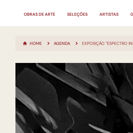
OBRAS DE ARTE
SELEÇÕES
ARTISTAS
G
HOME
AGENDA
EXPOSIÇÃO "ESPECTRO IN