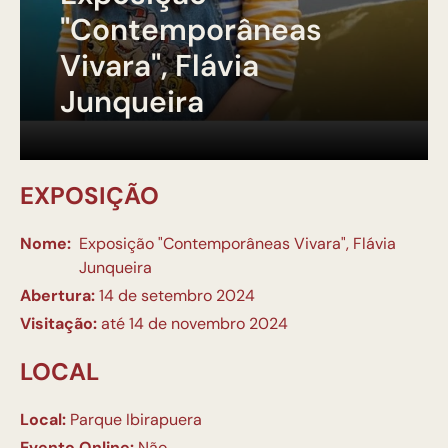
"Contemporâneas
Vivara", Flávia
Junqueira
EXPOSIÇÃO
Nome:
Exposição "Contemporâneas Vivara", Flávia
Junqueira
Abertura:
14 de setembro 2024
Visitação:
até 14 de novembro 2024
LOCAL
Local:
Parque Ibirapuera
Evento Online:
Não