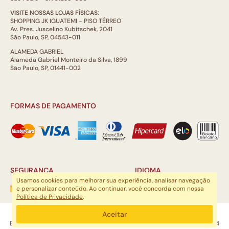
VISITE NOSSAS LOJAS FÍSICAS:
SHOPPING JK IGUATEMI - PISO TÉRREO
Av. Pres. Juscelino Kubitschek, 2041
São Paulo, SP, 04543-011
ALAMEDA GABRIEL
Alameda Gabriel Monteiro da Silva, 1899
São Paulo, SP, 01441-002
FORMAS DE PAGAMENTO
SEGURANÇA
IDIOMA
Usamos cookies para melhorar sua experiência, analisar navegação
e personalizar conteúdo. Ao continuar, você concorda com nossa
Política de Privacidade
.
ARTSOUL COMUNICAÇÃO DIGITAL LTDA | CNPJ: 29.752.781/0001-52
Aceitar
Escritório: Rua Quatá, 845 - Sala 2, Vila Olímpia, São Paulo, SP, 04546-044