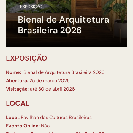
EXPOSIÇÃO
Bienal de Arquitetura
Brasileira 2026
EXPOSIÇÃO
Nome:
Bienal de Arquitetura Brasileira 2026
Abertura:
25 de março 2026
Visitação:
até 30 de abril 2026
LOCAL
Local:
Pavilhão das Culturas Brasileiras
Evento Online:
Não