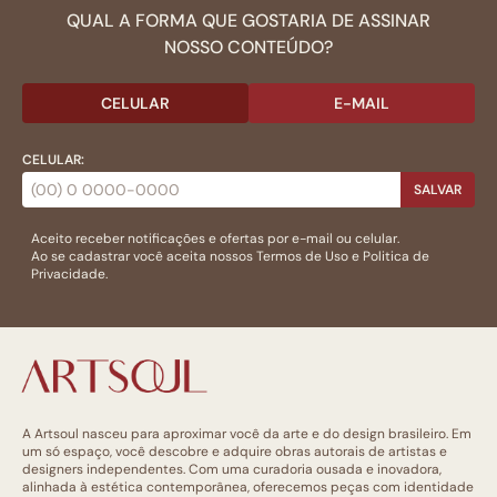
QUAL A FORMA QUE GOSTARIA DE ASSINAR
NOSSO CONTEÚDO?
CELULAR
E-MAIL
CELULAR:
SALVAR
Aceito receber notificações e ofertas por e-mail ou celular.
Ao se cadastrar você aceita nossos
Termos de Uso
e
Politica de
Privacidade.
A Artsoul nasceu para aproximar você da arte e do design brasileiro. Em
um só espaço, você descobre e adquire obras autorais de artistas e
designers independentes. Com uma curadoria ousada e inovadora,
alinhada à estética contemporânea, oferecemos peças com identidade