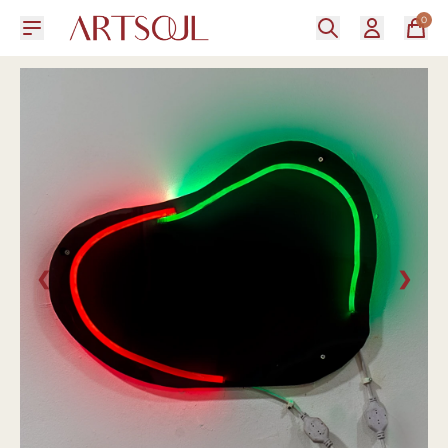
0
❮
❯