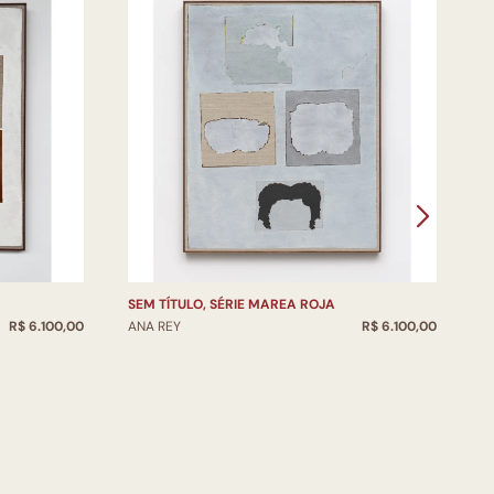
SEM TÍTULO, SÉRIE MAREA ROJA
S
R$ 6.100,00
ANA REY
R$ 6.100,00
A