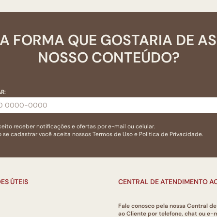
A FORMA QUE GOSTARIA DE A
NOSSO CONTEÚDO?
R:
eito receber notificações e ofertas por e-mail ou celular.
 se cadastrar você aceita nossos
Termos de Uso
e
Politica de Privacidade.
ES ÚTEIS
CENTRAL DE ATENDIMENTO AO
Fale conosco pela nossa Central d
ao Cliente por telefone, chat ou e-m