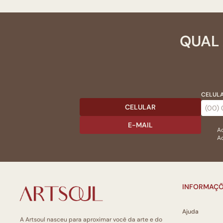
QUAL 
CELULA
CELULAR
E-MAIL
Ac
Ao
INFORMAÇÕ
Ajuda
A Artsoul nasceu para aproximar você da arte e do