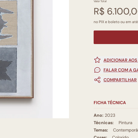
Valor Total
R$ 6.100,
no PIX e boleto ou em até
ADICIONAR AOS
FALAR COM A G
COMPARTILHAR
FICHA TÉCNICA
Ano:
2023
Técnicas:
Pintura
Temas:
Contemporâ
Cores:
Colorido