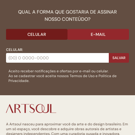
QUAL A FORMA QUE GOSTARIA DE ASSINAR
NOSSO CONTEÚDO?
CELULAR
E-MAIL
CELULAR:
SALVAR
Aceito receber notificações e ofertas por e-mail ou celular.
Ao se cadastrar você aceita nossos
Termos de Uso
e
Politica de
Privacidade.
A Artsoul nasceu para aproximar você da arte e do design brasileiro. Em
um só espaço, você descobre e adquire obras autorais de artistas e
designers independentes. Com uma curadoria ousada e inovadora,