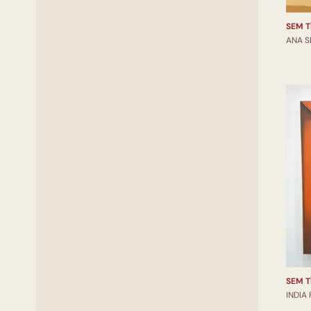
SEM T
ANA S
SEM T
INDIA 