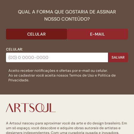
QUAL A FORMA QUE GOSTARIA DE ASSINAR
NOSSO CONTEÚDO?
CELULAR
E-MAIL
CELULAR:
SALVAR
Aceito receber notificações e ofertas por e-mail ou celular.
Ao se cadastrar você aceita nossos
Termos de Uso
e
Politica de
Privacidade.
A Artsoul nasceu para aproximar você da arte e do design brasileiro. Em
um só espaço, você descobre e adquire obras autorais de artistas e
designers independentes. Com uma curadoria ousada e inovadora,