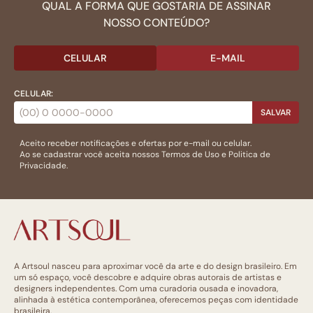
QUAL A FORMA QUE GOSTARIA DE ASSINAR
NOSSO CONTEÚDO?
CELULAR
E-MAIL
CELULAR:
SALVAR
Aceito receber notificações e ofertas por e-mail ou celular.
Ao se cadastrar você aceita nossos
Termos de Uso
e
Politica de
Privacidade.
A Artsoul nasceu para aproximar você da arte e do design brasileiro. Em
um só espaço, você descobre e adquire obras autorais de artistas e
designers independentes. Com uma curadoria ousada e inovadora,
alinhada à estética contemporânea, oferecemos peças com identidade
brasileira.