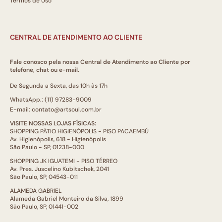
Termos de Uso
CENTRAL DE ATENDIMENTO AO CLIENTE
Fale conosco pela nossa Central de Atendimento ao Cliente por
telefone, chat ou e-mail.
De Segunda a Sexta, das 10h às 17h
WhatsApp.: (11) 97283-9009
E-mail: contato@artsoul.com.br
VISITE NOSSAS LOJAS FÍSICAS:
SHOPPING PÁTIO HIGIENÓPOLIS - PISO PACAEMBÚ
Av. Higienópolis, 618 - Higienópolis
São Paulo - SP, 01238-000
SHOPPING JK IGUATEMI - PISO TÉRREO
Av. Pres. Juscelino Kubitschek, 2041
São Paulo, SP, 04543-011
ALAMEDA GABRIEL
Alameda Gabriel Monteiro da Silva, 1899
São Paulo, SP, 01441-002