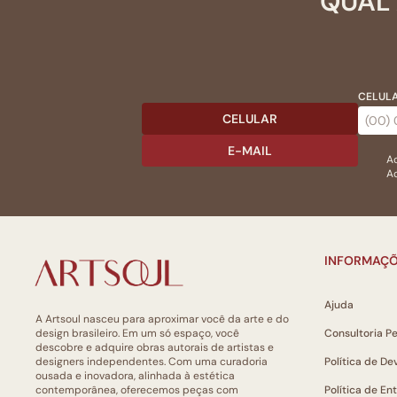
QUAL 
CELULA
CELULAR
E-MAIL
Ac
Ao
INFORMAÇÕ
Ajuda
A Artsoul nasceu para aproximar você da arte e do
design brasileiro. Em um só espaço, você
Consultoria P
descobre e adquire obras autorais de artistas e
designers independentes. Com uma curadoria
Política de De
ousada e inovadora, alinhada à estética
contemporânea, oferecemos peças com
Política de En