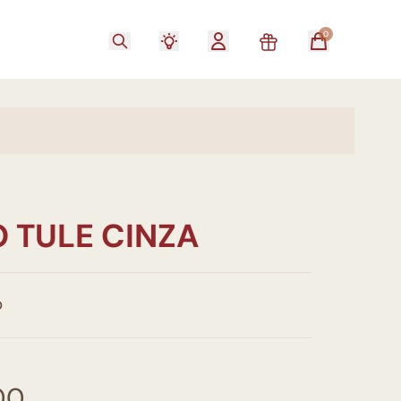
0
 TULE CINZA
O
00