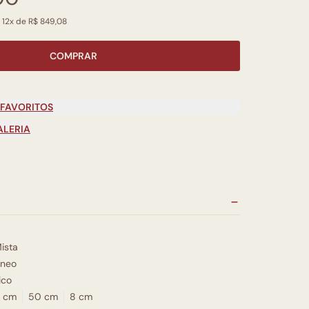
 12x de R$ 849,08
COMPRAR
 FAVORITOS
ALERIA
ista
neo
ico
 cm
50 cm
8 cm