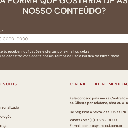
A FORMA QUE GOSTARIA DE A
NOSSO CONTEÚDO?
R:
eito receber notificações e ofertas por e-mail ou celular.
 se cadastrar você aceita nossos
Termos de Uso
e
Politica de Privacidade.
ES ÚTEIS
CENTRAL DE ATENDIMENTO AO
Fale conosco pela nossa Central d
ao Cliente por telefone, chat ou e-m
ersonalizada
De Segunda a Sexta, das 10h às 17h
volução
WhatsApp.: (11) 97283-9009
trega
E-mail: contato@artsoul.com.br