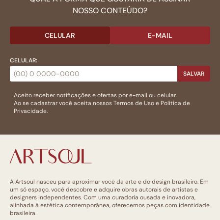
NOSSO CONTEÚDO?
CELULAR
E-MAIL
CELULAR:
SALVAR
Aceito receber notificações e ofertas por e-mail ou celular.
Ao se cadastrar você aceita nossos
Termos de Uso
e
Politica de
Privacidade.
A Artsoul nasceu para aproximar você da arte e do design brasileiro. Em
um só espaço, você descobre e adquire obras autorais de artistas e
designers independentes. Com uma curadoria ousada e inovadora,
alinhada à estética contemporânea, oferecemos peças com identidade
brasileira.