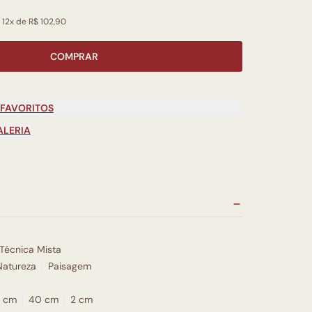
 12x de R$ 102,90
COMPRAR
 FAVORITOS
ALERIA
Técnica Mista
Natureza
Paisagem
 cm
40 cm
2 cm