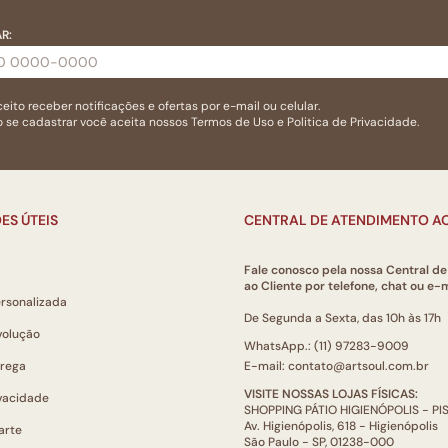
R:
eito receber notificações e ofertas por e-mail ou celular.
 se cadastrar você aceita nossos
Termos de Uso
e
Politica de Privacidade.
ES ÚTEIS
CENTRAL DE ATENDIMENTO AO
Fale conosco pela nossa Central d
ao Cliente por telefone, chat ou e-m
ersonalizada
De Segunda a Sexta, das 10h às 17h
volução
WhatsApp.: (11) 97283-9009
trega
E-mail: contato@artsoul.com.br
VISITE NOSSAS LOJAS FÍSICAS:
ivacidade
SHOPPING PÁTIO HIGIENÓPOLIS - P
Av. Higienópolis, 618 - Higienópolis
arte
São Paulo - SP, 01238-000