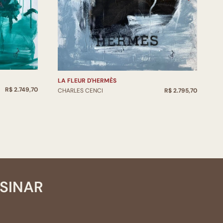
LA FLEUR D'HERMÈS
D
R$ 2.749,70
CHARLES CENCI
R$ 2.795,70
C
SSINAR