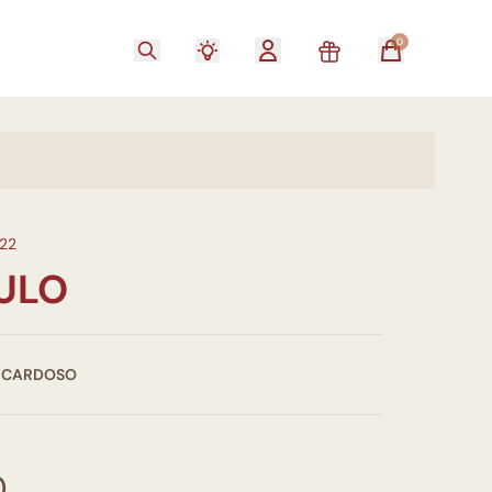
0
22
TULO
E CARDOSO
0