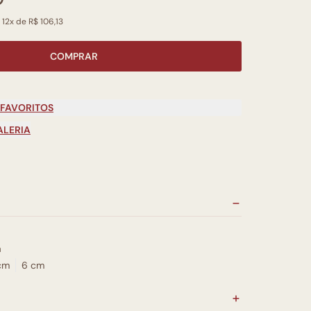
 12x de R$ 106,13
COMPRAR
 FAVORITOS
ALERIA
a
cm
6 cm