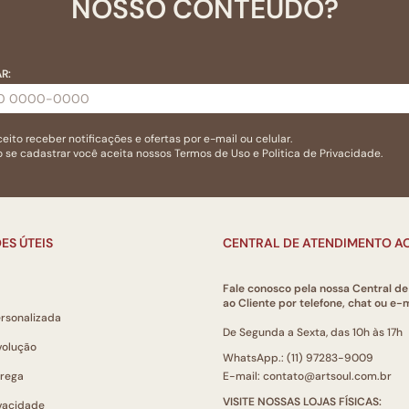
NOSSO CONTEÚDO?
R:
eito receber notificações e ofertas por e-mail ou celular.
 se cadastrar você aceita nossos
Termos de Uso
e
Politica de Privacidade.
ES ÚTEIS
CENTRAL DE ATENDIMENTO AO
Fale conosco pela nossa Central d
ao Cliente por telefone, chat ou e-m
ersonalizada
De Segunda a Sexta, das 10h às 17h
volução
WhatsApp.: (11) 97283-9009
trega
E-mail: contato@artsoul.com.br
VISITE NOSSAS LOJAS FÍSICAS:
ivacidade