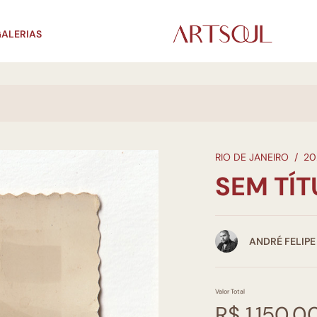
ALERIAS
RIO DE JANEIRO
/
20
SEM TÍ
ANDRÉ FELIP
Valor Total
R$ 1.150,0