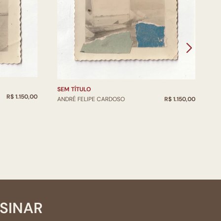
SEM TÍTULO
R$ 1.150,00
ANDRÉ FELIPE CARDOSO
R$ 1.150,00
U
A
SSINAR