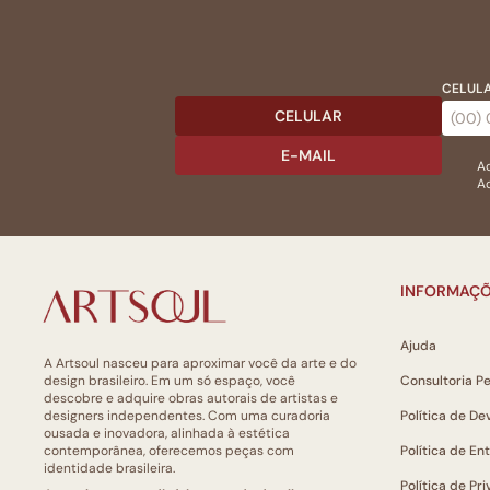
CELULA
CELULAR
E-MAIL
Ac
Ao
INFORMAÇÕ
Ajuda
A Artsoul nasceu para aproximar você da arte e do
design brasileiro. Em um só espaço, você
Consultoria P
descobre e adquire obras autorais de artistas e
designers independentes. Com uma curadoria
Política de De
ousada e inovadora, alinhada à estética
contemporânea, oferecemos peças com
Política de En
identidade brasileira.
Política de Pr