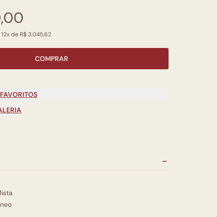
0,00
 12x de R$ 3.045,62
COMPRAR
 FAVORITOS
ALERIA
ista
neo