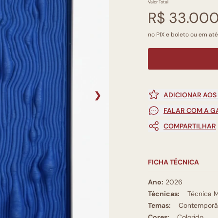
Valor Total
R$ 33.00
no PIX e boleto ou em até
❯
ADICIONAR AOS
FALAR COM A G
COMPARTILHAR
FICHA TÉCNICA
Ano:
2026
Técnicas:
Técnica M
Temas:
Contemporâ
Cores:
Colorido