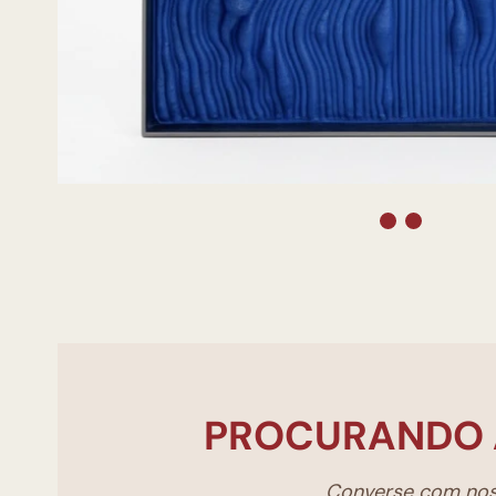
PROCURANDO 
Converse com noss