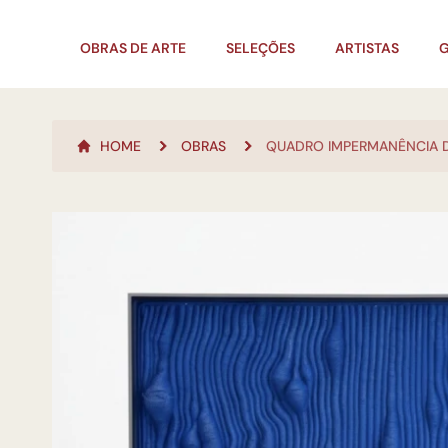
OBRAS DE ARTE
SELEÇÕES
ARTISTAS
G
HOME
OBRAS
QUADRO IMPERMANÊNCIA 