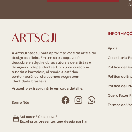
Ac
Ao
INFORMAÇÕ
Ajuda
A Artsoul nasceu para aproximar você da arte e do
design brasileiro. Em um só espaço, você
Consultoria P
descobre e adquire obras autorais de artistas e
designers independentes. Com uma curadoria
Política de De
ousada e inovadora, alinhada à estética
contemporânea, oferecemos peças com
Política de En
identidade brasileira.
Política de Pr
Artsoul, o extraordinário em cada detalhe.
Quero Fazer P
Sobre Nós
Termos de Us
Vai casar? Casa nova?
Escolha os presentes que deseja ganhar