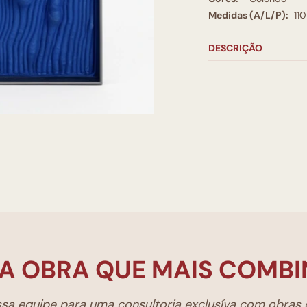
Medidas (A/L/P):
11
DESCRIÇÃO
A OBRA QUE MAIS COMBI
a equipe para uma consultoria exclusíva com obras d