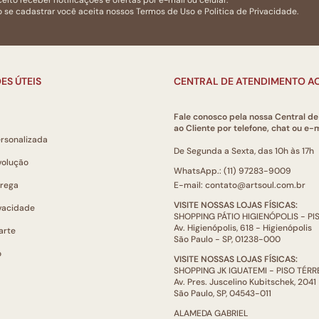
eito receber notificações e ofertas por e-mail ou celular.
 se cadastrar você aceita nossos
Termos de Uso
e
Politica de Privacidade.
ES ÚTEIS
CENTRAL DE ATENDIMENTO AO
Fale conosco pela nossa Central d
ao Cliente por telefone, chat ou e-m
ersonalizada
De Segunda a Sexta, das 10h às 17h
volução
WhatsApp.: (11) 97283-9009
trega
E-mail: contato@artsoul.com.br
VISITE NOSSAS LOJAS FÍSICAS:
ivacidade
SHOPPING PÁTIO HIGIENÓPOLIS - P
Av. Higienópolis, 618 - Higienópolis
arte
São Paulo - SP, 01238-000
o
VISITE NOSSAS LOJAS FÍSICAS:
SHOPPING JK IGUATEMI - PISO TÉR
Av. Pres. Juscelino Kubitschek, 2041
São Paulo, SP, 04543-011
ALAMEDA GABRIEL