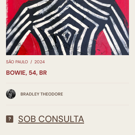
SÃO PAULO
/
2024
BOWIE, 54, BR
BRADLEY THEODORE
SOB CONSULTA
?