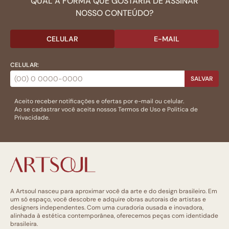
QUAL A FORMA QUE GOSTARIA DE ASSINAR
NOSSO CONTEÚDO?
CELULAR
E-MAIL
CELULAR:
SALVAR
Aceito receber notificações e ofertas por e-mail ou celular.
Ao se cadastrar você aceita nossos
Termos de Uso
e
Politica de
Privacidade.
A Artsoul nasceu para aproximar você da arte e do design brasileiro. Em
um só espaço, você descobre e adquire obras autorais de artistas e
designers independentes. Com uma curadoria ousada e inovadora,
alinhada à estética contemporânea, oferecemos peças com identidade
brasileira.