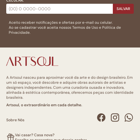
CELULAR:
SALVAR
Aceito receber notificações e ofertas por e-mail ou celular.
Ao se cadastrar você aceita nossos
Termos de Uso
e
Politica de
Privacidade.
A Artsoul nasceu para aproximar você da arte e do design brasileiro. Em
um só espaço, você descobre e adquire obras autorais de artistas e
designers independentes. Com uma curadoria ousada e inovadora,
alinhada à estética contemporânea, oferecemos peças com identidade
brasileira.
Artsoul, o extraordinário em cada detalhe.
Sobre Nós
Vai casar? Casa nova?
Escolha os presentes que deseja ganhar