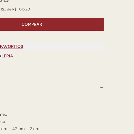
 12x de R$ 1.015,20
COMPRAR
 FAVORITOS
ALERIA
neo
ico
 cm
42 cm
2 cm