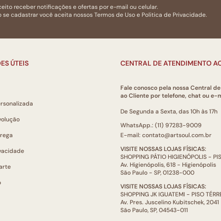
eito receber notificações e ofertas por e-mail ou celular.
 se cadastrar você aceita nossos
Termos de Uso
e
Politica de Privacidade.
ES ÚTEIS
CENTRAL DE ATENDIMENTO AO
Fale conosco pela nossa Central d
ao Cliente por telefone, chat ou e-m
ersonalizada
De Segunda a Sexta, das 10h às 17h
volução
WhatsApp.: (11) 97283-9009
trega
E-mail: contato@artsoul.com.br
VISITE NOSSAS LOJAS FÍSICAS:
ivacidade
SHOPPING PÁTIO HIGIENÓPOLIS - P
Av. Higienópolis, 618 - Higienópolis
arte
São Paulo - SP, 01238-000
o
VISITE NOSSAS LOJAS FÍSICAS:
SHOPPING JK IGUATEMI - PISO TÉR
Av. Pres. Juscelino Kubitschek, 2041
São Paulo, SP, 04543-011