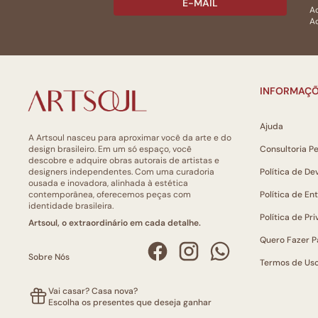
E-MAIL
Ac
Ao
INFORMAÇÕ
Ajuda
A Artsoul nasceu para aproximar você da arte e do
design brasileiro. Em um só espaço, você
Consultoria P
descobre e adquire obras autorais de artistas e
designers independentes. Com uma curadoria
Política de De
ousada e inovadora, alinhada à estética
contemporânea, oferecemos peças com
Política de En
identidade brasileira.
Política de Pr
Artsoul, o extraordinário em cada detalhe.
Quero Fazer P
Sobre Nós
Termos de Us
Vai casar? Casa nova?
Escolha os presentes que deseja ganhar