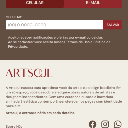
CELULAR
E-MAIL
CELULAR:
SALVAR
Aceito receber notificações e ofertas por e-mail ou celular.
Ao se cadastrar você aceita nossos
Termos de Uso
e
Politica de
Privacidade.
A Artsoul nasceu para aproximar você da arte e do design brasileiro. Em
um só espaço, você descobre e adquire obras autorais de artistas e
designers independentes. Com uma curadoria ousada e inovadora,
alinhada à estética contemporânea, oferecemos peças com identidade
brasileira.
Artsoul, o extraordinário em cada detalhe.
Sobre Nós