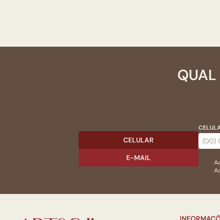
QUAL 
CELULA
CELULAR
E-MAIL
Ac
Ao
INFORMAÇÕ