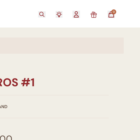
0
OS #1
AND
,00