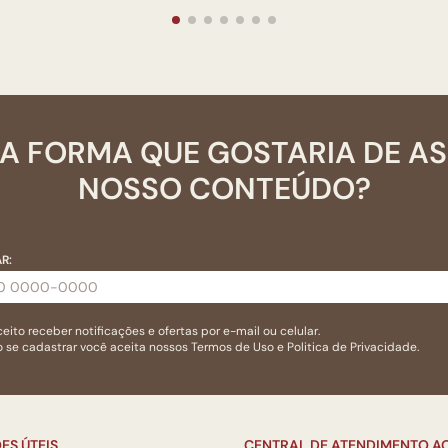
A FORMA QUE GOSTARIA DE A
NOSSO CONTEÚDO?
R:
eito receber notificações e ofertas por e-mail ou celular.
 se cadastrar você aceita nossos
Termos de Uso
e
Politica de Privacidade.
ES ÚTEIS
CENTRAL DE ATENDIMENTO AO