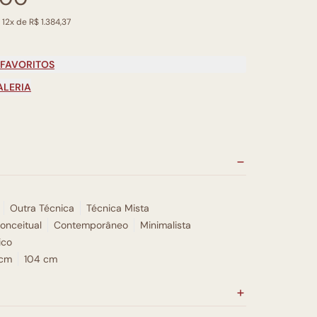
 12x de R$ 1.384,37
 FAVORITOS
ALERIA
Outra Técnica
Técnica Mista
onceitual
Contemporâneo
Minimalista
ico
 cm
104 cm