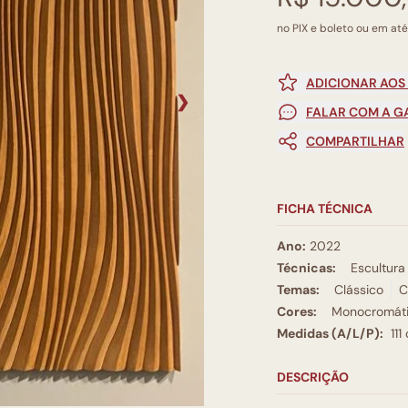
no PIX e boleto ou em até
ADICIONAR AOS
❯
FALAR COM A G
COMPARTILHAR
FICHA TÉCNICA
Ano:
2022
Técnicas:
Escultura
Temas:
Clássico
C
Cores:
Monocromát
Medidas (A/L/P):
111
DESCRIÇÃO