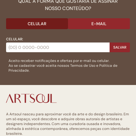
QUAL A FORMA QUE GOSTARIA DE ASSINAR
NOSSO CONTEÚDO?
CELULAR
E-MAIL
CELULAR:
SALVAR
Aceito receber notificações e ofertas por e-mail ou celular.
Ao se cadastrar você aceita nossos
Termos de Uso
e
Politica de
Privacidade.
A Artsoul nasceu para aproximar você da arte e do design brasileiro. Em
um só espaço, você descobre e adquire obras autorais de artistas e
designers independentes. Com uma curadoria ousada e inovadora,
alinhada à estética contemporânea, oferecemos peças com identidade
brasileira.