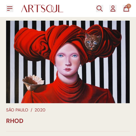
0
SÃO PAULO
/
2020
RHOD