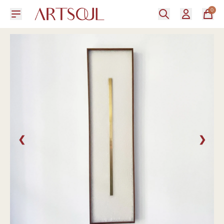
0
❮
❯