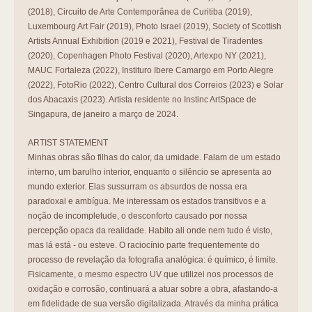
(2018), Circuito de Arte Contemporânea de Curitiba (2019),
Luxembourg Art Fair (2019), Photo Israel (2019), Society of Scottish
Artists Annual Exhibition (2019 e 2021), Festival de Tiradentes
(2020), Copenhagen Photo Festival (2020), Artexpo NY (2021),
MAUC Fortaleza (2022), Instituro Ibere Camargo em Porto Alegre
(2022), FotoRio (2022), Centro Cultural dos Correios (2023) e Solar
dos Abacaxis (2023). Artista residente no Instinc ArtSpace de
Singapura, de janeiro a março de 2024.
ARTIST STATEMENT
Minhas obras são filhas do calor, da umidade. Falam de um estado
interno, um barulho interior, enquanto o silêncio se apresenta ao
mundo exterior. Elas sussurram os absurdos de nossa era
paradoxal e ambígua. Me interessam os estados transitivos e a
noção de incompletude, o desconforto causado por nossa
percepção opaca da realidade. Habito ali onde nem tudo é visto,
mas lá está - ou esteve. O raciocínio parte frequentemente do
processo de revelação da fotografia analógica: é químico, é limite.
Fisicamente, o mesmo espectro UV que utilizei nos processos de
oxidação e corrosão, continuará a atuar sobre a obra, afastando-a
em fidelidade de sua versão digitalizada. Através da minha prática