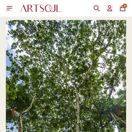
0
❮
❯