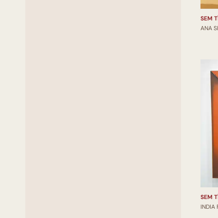
SEM T
ANA S
SEM T
INDIA 