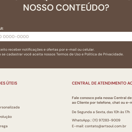
NOSSO CONTEÚDO?
R:
eito receber notificações e ofertas por e-mail ou celular.
 se cadastrar você aceita nossos
Termos de Uso
e
Politica de Privacidade.
ES ÚTEIS
CENTRAL DE ATENDIMENTO AO
Fale conosco pela nossa Central d
ao Cliente por telefone, chat ou e-m
ersonalizada
De Segunda a Sexta, das 10h às 17h
volução
WhatsApp.: (11) 97283-9009
trega
E-mail: contato@artsoul.com.br