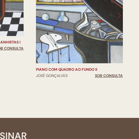
P
J
ANHISTAS I
OB CONSULTA
PIANO COM QUADRO AO FUNDO II
JOSÉ GONÇALVES
SOB CONSULTA
SSINAR