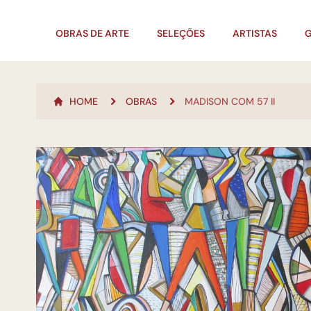
OBRAS DE ARTE
SELEÇÕES
ARTISTAS
G
HOME
OBRAS
MADISON COM 57 II