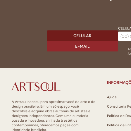
CELULA
CELULAR
E-MAIL
Ac
Ao
INFORMAÇÕ
Ajuda
A Artsoul nasceu para aproximar você da arte e do
design brasileiro. Em um só espaço, você
Consultoria P
descobre e adquire obras autorais de artistas e
designers independentes. Com uma curadoria
Política de De
ousada e inovadora, alinhada à estética
contemporânea, oferecemos peças com
Política de En
identidade brasileira.