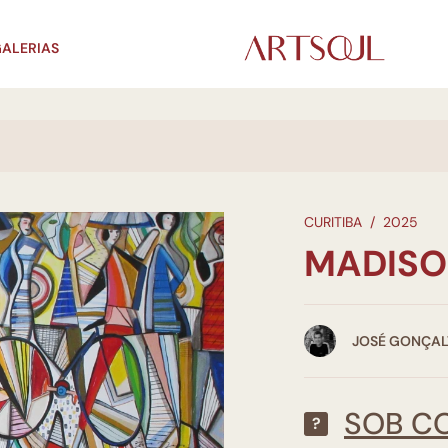
ALERIAS
CURITIBA
/
2025
MADISON
JOSÉ GONÇAL
SOB C
?