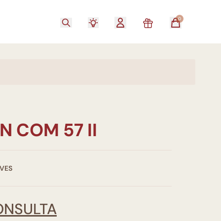
0
 COM 57 II
VES
ONSULTA