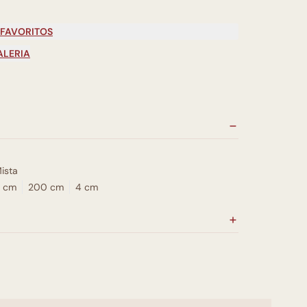
 FAVORITOS
ALERIA
ista
 cm
200 cm
4 cm