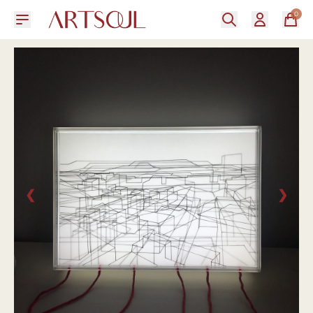
0
❮
❯