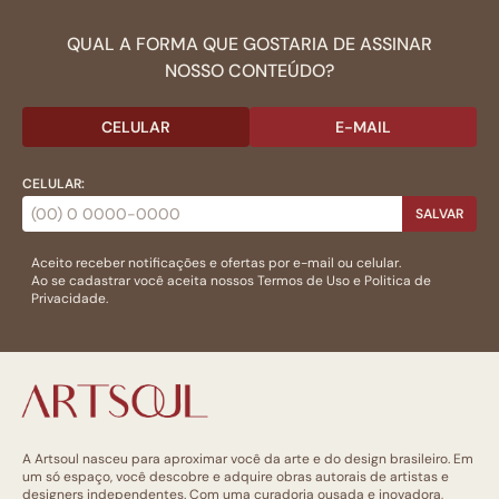
QUAL A FORMA QUE GOSTARIA DE ASSINAR
NOSSO CONTEÚDO?
CELULAR
E-MAIL
CELULAR:
SALVAR
Aceito receber notificações e ofertas por e-mail ou celular.
Ao se cadastrar você aceita nossos
Termos de Uso
e
Politica de
Privacidade.
A Artsoul nasceu para aproximar você da arte e do design brasileiro. Em
um só espaço, você descobre e adquire obras autorais de artistas e
designers independentes. Com uma curadoria ousada e inovadora,