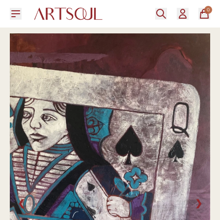
0
❮
❯