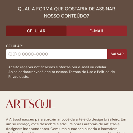
QUAL A FORMA QUE GOSTARIA DE ASSINAR
NOSSO CONTEÚDO?
CELULAR
E-MAIL
CELULAR:
SALVAR
Aceito receber notificações e ofertas por e-mail ou celular.
Ao se cadastrar você aceita nossos
Termos de Uso
e
Politica de
Privacidade.
A Artsoul nasceu para aproximar você da arte e do design brasileiro. Em
um só espaço, você descobre e adquire obras autorais de artistas e
designers independentes. Com uma curadoria ousada e inovadora,