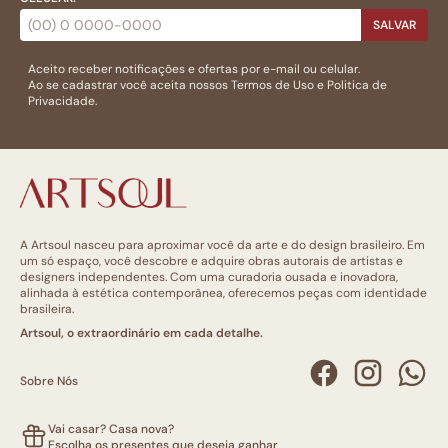
SALVAR
Aceito receber notificações e ofertas por e-mail ou celular.
Ao se cadastrar você aceita nossos
Termos de Uso
e
Politica de
Privacidade.
A Artsoul nasceu para aproximar você da arte e do design brasileiro. Em
um só espaço, você descobre e adquire obras autorais de artistas e
designers independentes. Com uma curadoria ousada e inovadora,
alinhada à estética contemporânea, oferecemos peças com identidade
brasileira.
Artsoul, o extraordinário em cada detalhe.
Sobre Nós
Vai casar? Casa nova?
Escolha os presentes que deseja ganhar